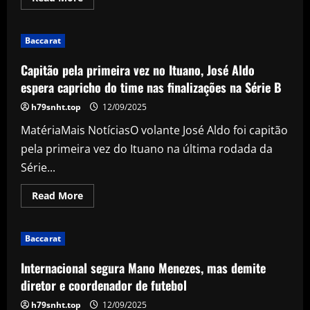
more
about
SAF
do
Baccarat
Vasco:
777
Partners
Capitão pela primeira vez no Ituano, José Aldo
lamenta
posição
espera capricho do time nas finalizações na Série B
'beliciosa'
e
h79snht.top
12/09/2025
ataques
públicos
MatériaMais NotíciasO volante José Aldo foi capitão
da
associação
pela primeira vez do Ituano na última rodada da
Série...
Read
Read More
more
about
Capitão
pela
Baccarat
primeira
vez
no
Internacional segura Mano Menezes, mas demite
Ituano,
José
diretor e coordenador de futebol
Aldo
espera
h79snht.top
12/09/2025