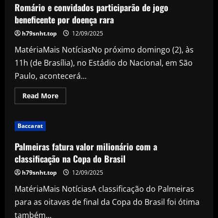
a
Romário e convidados participarão de jogo
black
player,
beneficente por doença rara
but
I'm
h79snht.top
12/09/2025
not
invincible'
MatériaMais NotíciasNo próximo domingo (2), às
11h (de Brasília), no Estádio do Nacional, em São
Paulo, acontecerá...
Read
Read More
more
about
Romário
e
Baccarat
convidados
participarão
de
Palmeiras fatura valor milionário com a
jogo
beneficente
classificação na Copa do Brasil
por
doença
h79snht.top
12/09/2025
rara
MatériaMais NotíciasA classificação do Palmeiras
para as oitavas de final da Copa do Brasil foi ótima
também...