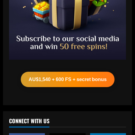
Baccarat
Leeds could be forced to sell "electric"
star alongside Summerville
AU$1,540 + 600 FS + secret bonus
12/09/2025
2
Baccarat
'One of the best goals I've ever scored'
– USMNT star Christian Pulisic recalls
famous World Cup strike vs. Iran in
CONNECT WITH US
docuseries
3
12/09/2025