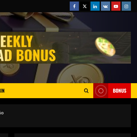
Facebook
Twitter
Linkedin
VK
Youtube
Insta
GIN
BONUS
ão