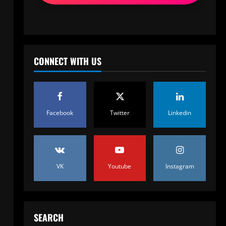
Leeds could be forced to sell
"electric" star alongside
Summerville
2
12/09/2025
Baccarat
CONNECT WITH US
'One of the best goals I've ever
scored' – USMNT star Christian
Pulisic recalls famous World Cup
strike vs. Iran in docuseries
3
Facebook
Twitter
Linkedin
12/09/2025
Baccarat
Chelsea’s 8/10 "monster"
outshone both Palmer & Nkunku
12/09/2025
4
VK
Youtube
Instagram
Baccarat
Everton hit gold selling star
who’d be worth more than
SEARCH
Pickford in 2024