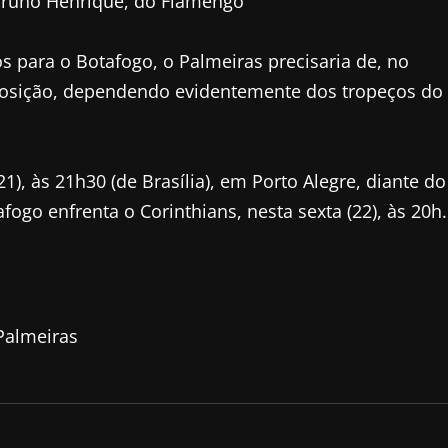
Bruno Henrique, do Flamengo
 para o Botafogo, o Palmeiras precisaria de, no
posição, dependendo evidentemente dos tropeços do
1), às 21h30 (de Brasília), em Porto Alegre, diante do
fogo enfrenta o Corinthians, nesta sexta (22), às 20h.
Palmeiras