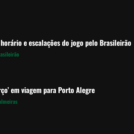
 horário e escalações do jogo pelo Brasileirão
asileirão
orço’ em viagem para Porto Alegre
almeiras