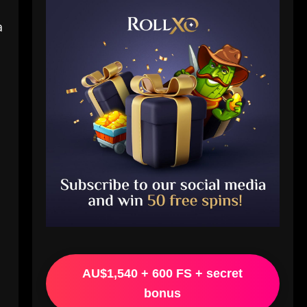
a
AU$1,540 + 600 FS + secret
bonus
Baccarat