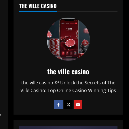
THE VILLE CASINO
the ville casino
the ville casino 💸 Unlock the Secrets of The
Ville Casino: Top Online Casino Winning Tips
o