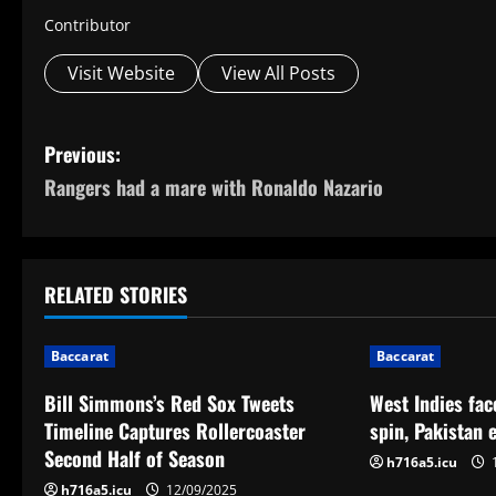
Contributor
Visit Website
View All Posts
P
Previous:
Rangers had a mare with Ronaldo Nazario
o
s
t
RELATED STORIES
n
Baccarat
Baccarat
a
Bill Simmons’s Red Sox Tweets
West Indies fac
v
Timeline Captures Rollercoaster
spin, Pakistan 
Second Half of Season
h716a5.icu
1
i
h716a5.icu
12/09/2025