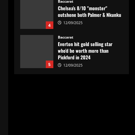
Baccarat
Chelsea’s 8/10 "monster"
outshone both Palmer & Nkunku
12/09/2025
4
Baccarat
Everton hit gold selling star
who’d be worth more than
Pickford in 2024
5
12/09/2025
Baccarat
Dorival Júnior valoriza triunfo do
Flamengo no clássico e ressalta:
'Jogamos em razão do resultado'
1
12/09/2025
Baccarat
Leeds could be forced to sell
"electric" star alongside