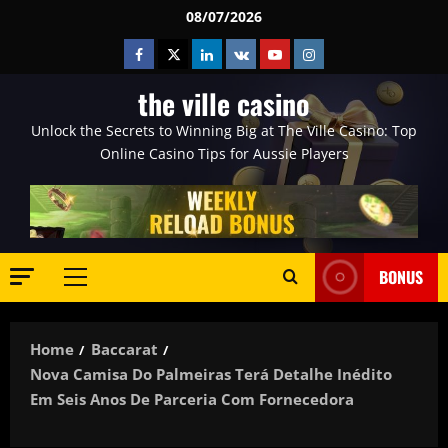
Skip
08/07/2026
to
Facebook
Twitter
Linkedin
VK
Youtube
Instagram
content
the ville casino
Unlock the Secrets to Winning Big at The Ville Casino: Top
Online Casino Tips for Aussie Players
BONUS
Primary
Menu
Home
Baccarat
Nova Camisa Do Palmeiras Terá Detalhe Inédito
Em Seis Anos De Parceria Com Fornecedora