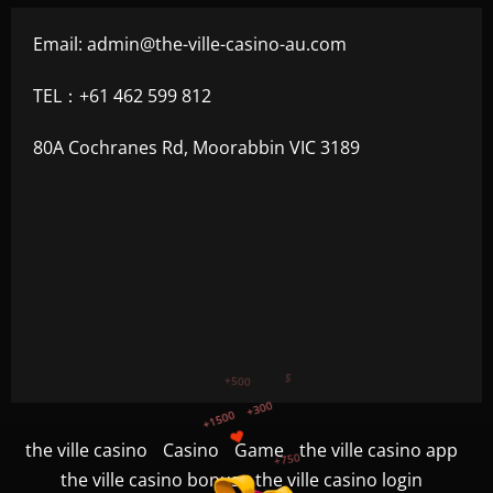
Email:
admin@the-ville-casino-au.com
TEL：+61 462 599 812
80A Cochranes Rd, Moorabbin VIC 3189
+1500
+750
+1200
the ville casino
Casino
Game
the ville casino app
$
+500
the ville casino bonus
the ville casino login
+300