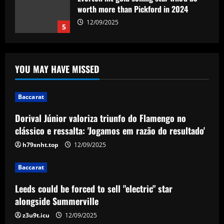
worth more than Pickford in 2024
12/09/2025
5
Baccarat
Dorival Júnior valoriza triunfo do
YOU MAY HAVE MISSED
Flamengo no clássico e ressalta:
'Jogamos em razão do resultado'
1
12/09/2025
Baccarat
Dorival Júnior valoriza triunfo do Flamengo no
Baccarat
Leeds could be forced to sell "electric"
clássico e ressalta: 'Jogamos em razão do resultado'
star alongside Summerville
h79snht.top
12/09/2025
12/09/2025
2
Baccarat
Baccarat
Leeds could be forced to sell "electric" star
'One of the best goals I've ever scored'
– USMNT star Christian Pulisic recalls
alongside Summerville
famous World Cup strike vs. Iran in
z3u9t.icu
12/09/2025
docuseries
3