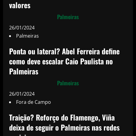
valores
Palmeiras
26/01/2024
Palmeiras
Ponta ou lateral? Abel Ferreira define
como deve escalar Caio Paulista no
Palmeiras
Palmeiras
26/01/2024
Fora de Campo
Traição? Reforço do Flamengo, Viña
deixa de seguir o Palmeiras nas redes