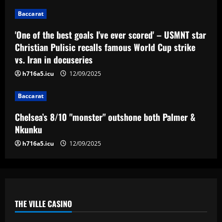
12/09/2025
Baccarat
Baccarat
Chelsea’s 8/10 "monster" outshone both
'One of the best goals I've ever scored' – USMNT star
Palmer & Nkunku
Christian Pulisic recalls famous World Cup strike
vs. Iran in docuseries
12/09/2025
4
h716a5.icu
12/09/2025
Baccarat
Baccarat
Everton hit gold selling star who’d be
worth more than Pickford in 2024
Chelsea’s 8/10 "monster" outshone both Palmer &
12/09/2025
5
Nkunku
h716a5.icu
12/09/2025
THE VILLE CASINO