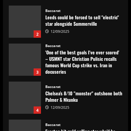
Baccarat
Leeds could be forced to sell "electric"
star alongside Summerville
12/09/2025
2
Baccarat
'One of the best goals I've ever scored'
– USMNT star Christian Pulisic recalls
famous World Cup strike vs. Iran in
docuseries
3
12/09/2025
Baccarat
Chelsea’s 8/10 "monster" outshone both
Palmer & Nkunku
12/09/2025
4
Baccarat