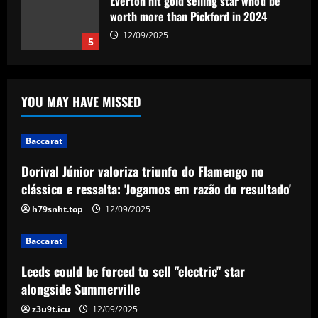
Everton hit gold selling star who’d be
worth more than Pickford in 2024
12/09/2025
5
Baccarat
Dorival Júnior valoriza triunfo do
YOU MAY HAVE MISSED
Flamengo no clássico e ressalta:
'Jogamos em razão do resultado'
1
12/09/2025
Baccarat
Dorival Júnior valoriza triunfo do Flamengo no
Baccarat
Leeds could be forced to sell "electric"
clássico e ressalta: 'Jogamos em razão do resultado'
star alongside Summerville
h79snht.top
12/09/2025
12/09/2025
2
Baccarat
Baccarat
Leeds could be forced to sell "electric" star
'One of the best goals I've ever scored'
– USMNT star Christian Pulisic recalls
alongside Summerville
famous World Cup strike vs. Iran in
z3u9t.icu
12/09/2025
docuseries