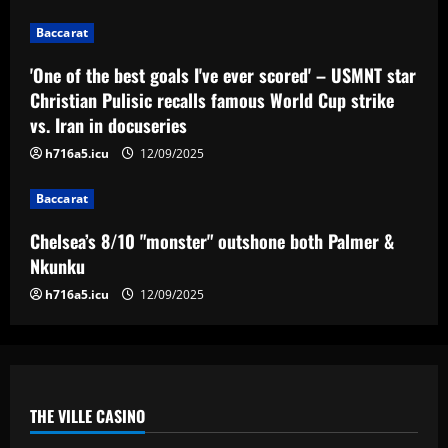
3
12/09/2025
Baccarat
Baccarat
Chelsea’s 8/10 "monster" outshone both
'One of the best goals I've ever scored' – USMNT star
Palmer & Nkunku
Christian Pulisic recalls famous World Cup strike
vs. Iran in docuseries
12/09/2025
4
h716a5.icu
12/09/2025
Baccarat
Baccarat
Everton hit gold selling star who’d be
worth more than Pickford in 2024
Chelsea’s 8/10 "monster" outshone both Palmer &
12/09/2025
5
Nkunku
h716a5.icu
12/09/2025
THE VILLE CASINO