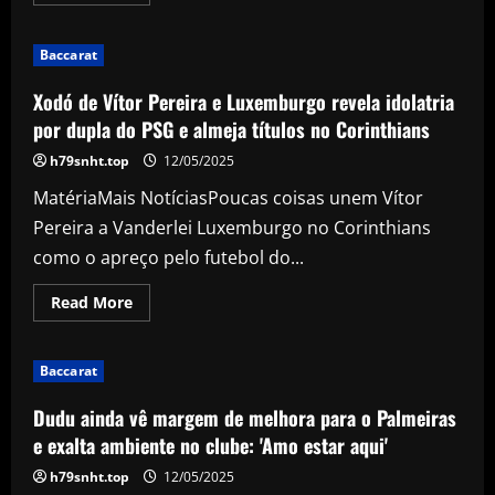
more
Copa
about
do
Palmeiras
Brasil
'sobra'
Baccarat
entre
os
brasileiros
Xodó de Vítor Pereira e Luxemburgo revela idolatria
na
fase
por dupla do PSG e almeja títulos no Corinthians
de
grupos
h79snht.top
12/05/2025
da
Libertadores
MatériaMais NotíciasPoucas coisas unem Vítor
nos
últimos
Pereira a Vanderlei Luxemburgo no Corinthians
seis
anos
como o apreço pelo futebol do...
Read
Read More
more
about
Xodó
de
Baccarat
Vítor
Pereira
e
Dudu ainda vê margem de melhora para o Palmeiras
Luxemburgo
revela
e exalta ambiente no clube: 'Amo estar aqui'
idolatria
por
h79snht.top
12/05/2025
dupla