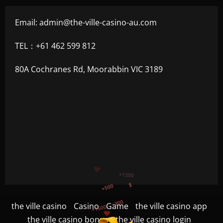
Email:
admin@the-ville-casino-au.com
TEL：+61 462 599 812
80A Cochranes Rd, Moorabbin VIC 3189
+500
+300
+1500
+750
the ville casino
Casino
Game
the ville casino app
+1200
the ville casino bonus
the ville casino login
$