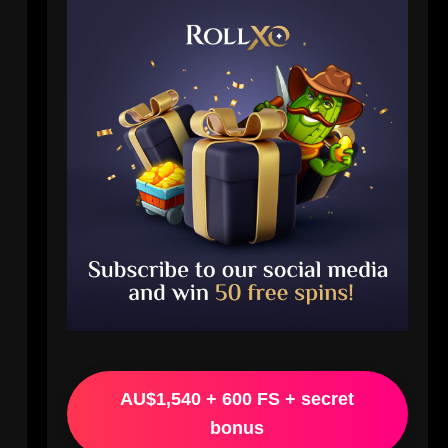
AU$1,540 + 600 FS + secret
bonus
Baccarat