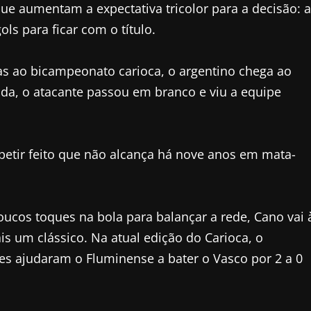
ue aumentam a expectativa tricolor para a decisão: a
ls para ficar com o título.
ras ao bicampeonato carioca, o argentino chega ao
da, o atacante passou em branco e viu a equipe
epetir feito que não alcança há nove anos em mata-
ucos toques na bola para balançar a rede, Cano vai 
is um clássico. Na atual edição do Carioca, o
les ajudaram o Fluminense a bater o Vasco por 2 a 0