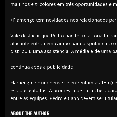
maltinos e tricolores em três oportunidades e m
+Flamengo tem novidades nos relacionados para 
Vale destacar que Pedro não foi relacionado para
atacante entrou em campo para disputar cinco c
distribuiu uma assistência. A média é de uma pa
continua após a publicidade
Flamengo e Fluminense se enfrentam às 18h (de 
estão esgotados. A promessa de casa cheia para 
entre as equipes. Pedro e Cano devem ser titula
ABOUT THE AUTHOR