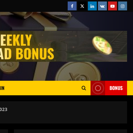
Facebook
Twitter
Linkedin
VK
Youtube
Insta
GIN
BONUS
2023