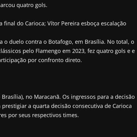
arcou quatro gols.
final do Carioca; Vítor Pereira esboça escalação
 o duelo contra o Botafogo, em Brasília. No total, o
lássicos pelo Flamengo em 2023, fez quatro gols e e
rticipação por confronto direto.
Brasília), no Maracanã. Os ingressos para a decisão
prestigiar a quarta decisão consecutiva de Carioca
res por seus respectivos times.