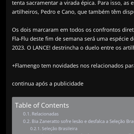
tenta sacramentar a virada épica. Para isso, as
artilheiros, Pedro e Cano, que também têm dis
Os dois marcaram em todos os confrontos diret
Fla-Flu deste fim de semana será uma espécie de
2023. O LANCE! destrincha o duelo entre os artil
+Flamengo tem novidades nos relacionados para 
continua após a publicidade
Table of Contents
Relacionadas
Bia Zaneratto sofre lesão e desfalca a Seleção Br
Seleção Brasileira