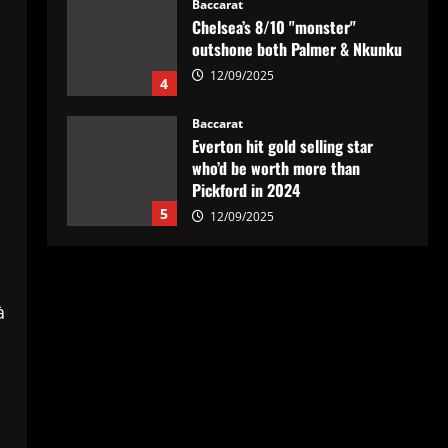
Baccarat
Chelsea’s 8/10 "monster"
outshone both Palmer & Nkunku
12/09/2025
4
Baccarat
Everton hit gold selling star
who’d be worth more than
Pickford in 2024
5
12/09/2025
Baccarat
Dorival Júnior valoriza triunfo do
Flamengo no clássico e ressalta:
à
'Jogamos em razão do resultado'
1
12/09/2025
Baccarat
Leeds could be forced to sell
"electric" star alongside