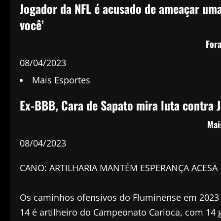
Jogador da NFL é acusado de ameaçar uma
você’
For
08/04/2023
Mais Esportes
Ex-BBB, Cara de Sapato mira luta contra 
Mai
08/04/2023
CANO: ARTILHARIA MANTÉM ESPERANÇA ACESA
Os caminhos ofensivos do Fluminense em 2023
14 é artilheiro do Campeonato Carioca, com 14 