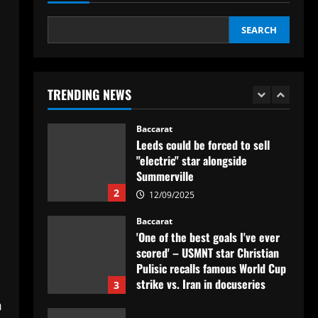
5
12/09/2025
SEARCH
Baccarat
Dorival Júnior valoriza triunfo do
Flamengo no clássico e ressalta:
'Jogamos em razão do resultado'
TRENDING NEWS
1
12/09/2025
Baccarat
Leeds could be forced to sell
"electric" star alongside
Summerville
2
12/09/2025
Baccarat
'One of the best goals I've ever
scored' – USMNT star Christian
Pulisic recalls famous World Cup
a
strike vs. Iran in docuseries
3
m
12/09/2025