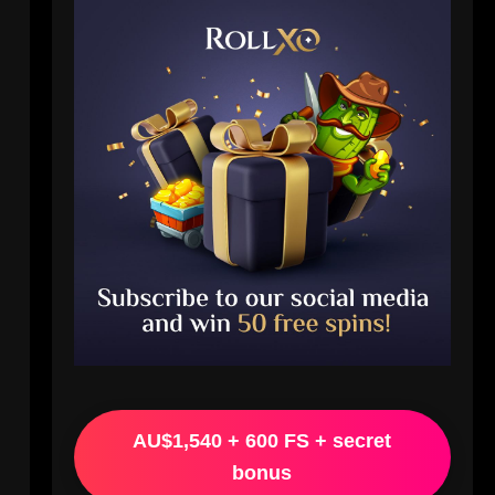
AU$1,540 + 600 FS + secret
bonus
Baccarat