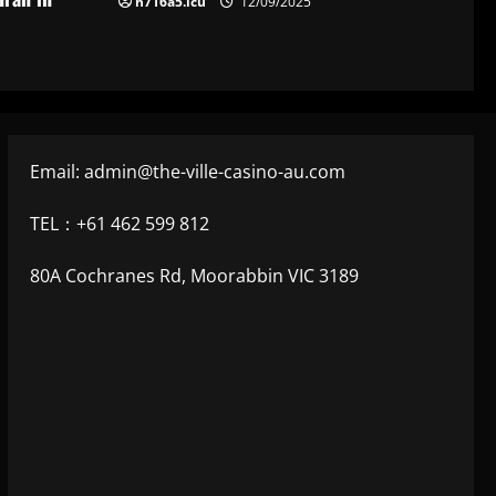
Summerville
h716a5.icu
12/09/2025
2
12/09/2025
Baccarat
'One of the best goals I've ever
scored' – USMNT star Christian
Pulisic recalls famous World Cup
strike vs. Iran in docuseries
Email:
admin@the-ville-casino-au.com
3
12/09/2025
TEL：+61 462 599 812
Baccarat
Chelsea’s 8/10 "monster"
80A Cochranes Rd, Moorabbin VIC 3189
outshone both Palmer & Nkunku
12/09/2025
4
Baccarat
Everton hit gold selling star
who’d be worth more than
Pickford in 2024
5
12/09/2025