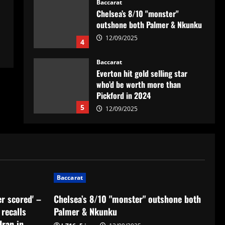
Baccarat
Chelsea’s 8/10 "monster"
outshone both Palmer & Nkunku
12/09/2025
4
Baccarat
Everton hit gold selling star
who’d be worth more than
Pickford in 2024
5
12/09/2025
Baccarat
Dorival Júnior valoriza triunfo do
Flamengo no clássico e ressalta:
'Jogamos em razão do resultado'
1
12/09/2025
Baccarat
Baccarat
er scored' –
Chelsea’s 8/10 "monster" outshone both
Leeds could be forced to sell
 recalls
Palmer & Nkunku
"electric" star alongside
Iran in