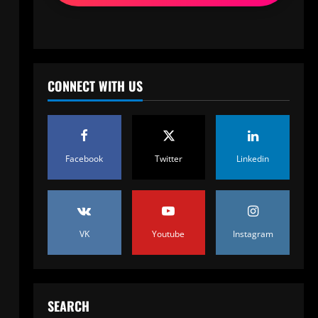
Leeds could be forced to sell
"electric" star alongside
Summerville
2
12/09/2025
Baccarat
CONNECT WITH US
'One of the best goals I've ever
scored' – USMNT star Christian
Pulisic recalls famous World Cup
strike vs. Iran in docuseries
3
Facebook
Twitter
Linkedin
12/09/2025
Baccarat
Chelsea’s 8/10 "monster"
outshone both Palmer & Nkunku
12/09/2025
4
VK
Youtube
Instagram
Baccarat
Everton hit gold selling star
who’d be worth more than
SEARCH
Pickford in 2024