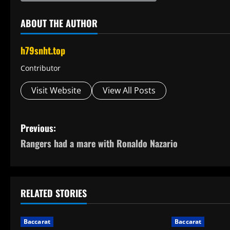
ABOUT THE AUTHOR
h79snht.top
Contributor
Visit Website
View All Posts
P
Previous:
Rangers had a mare with Ronaldo Nazario
o
s
t
RELATED STORIES
n
Baccarat
Baccarat