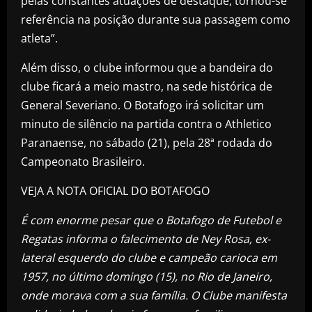
pelas constantes atuações de destaque, tornou-se
referência na posição durante sua passagem como
atleta”.
Além disso, o clube informou que a bandeira do
clube ficará a meio mastro, na sede histórica de
General Severiano. O Botafogo irá solicitar um
minuto de silêncio na partida contra o Athletico
Paranaense, no sábado (21), pela 28ª rodada do
Campeonato Brasileiro.
VEJA A NOTA OFICIAL DO BOTAFOGO
É com enorme pesar que o Botafogo de Futebol e
Regatas informa o falecimento de Ney Rosa, ex-
lateral esquerdo do clube e campeão carioca em
1957, no último domingo (15), no Rio de Janeiro,
onde morava com a sua família. O Clube manifesta