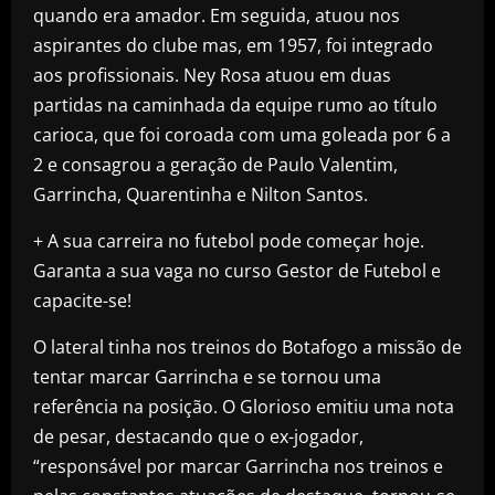
quando era amador. Em seguida, atuou nos
aspirantes do clube mas, em 1957, foi integrado
aos profissionais. Ney Rosa atuou em duas
partidas na caminhada da equipe rumo ao título
carioca, que foi coroada com uma goleada por 6 a
2 e consagrou a geração de Paulo Valentim,
Garrincha, Quarentinha e Nilton Santos.
+ A sua carreira no futebol pode começar hoje.
Garanta a sua vaga no curso Gestor de Futebol e
capacite-se!
O lateral tinha nos treinos do Botafogo a missão de
tentar marcar Garrincha e se tornou uma
referência na posição. O Glorioso emitiu uma nota
de pesar, destacando que o ex-jogador,
“responsável por marcar Garrincha nos treinos e