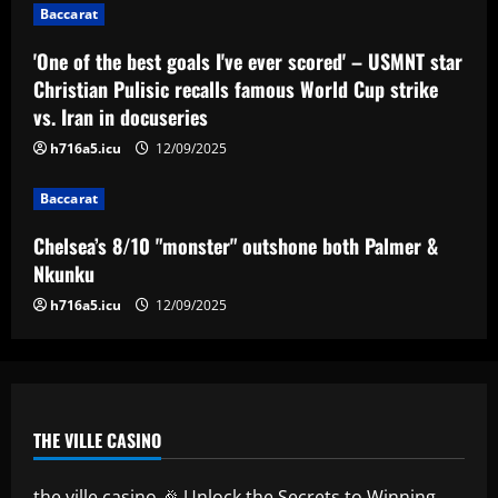
12/09/2025
Baccarat
Baccarat
Chelsea’s 8/10 "monster" outshone both
'One of the best goals I've ever scored' – USMNT star
Palmer & Nkunku
Christian Pulisic recalls famous World Cup strike
vs. Iran in docuseries
12/09/2025
4
h716a5.icu
12/09/2025
Baccarat
Baccarat
Everton hit gold selling star who’d be
worth more than Pickford in 2024
Chelsea’s 8/10 "monster" outshone both Palmer &
12/09/2025
5
Nkunku
h716a5.icu
12/09/2025
THE VILLE CASINO
the ville casino 🎉 Unlock the Secrets to Winning