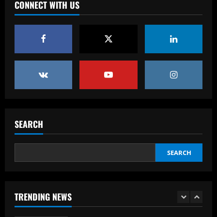
famous World Cup strike vs. Iran in
CONNECT WITH US
docuseries
3
12/09/2025
Baccarat
Chelsea’s 8/10 "monster" outshone both
Palmer & Nkunku
12/09/2025
4
Baccarat
Everton hit gold selling star who’d be
worth more than Pickford in 2024
SEARCH
12/09/2025
5
SEARCH
Baccarat
Dorival Júnior valoriza triunfo do
Flamengo no clássico e ressalta:
'Jogamos em razão do resultado'
TRENDING NEWS
1
12/09/2025