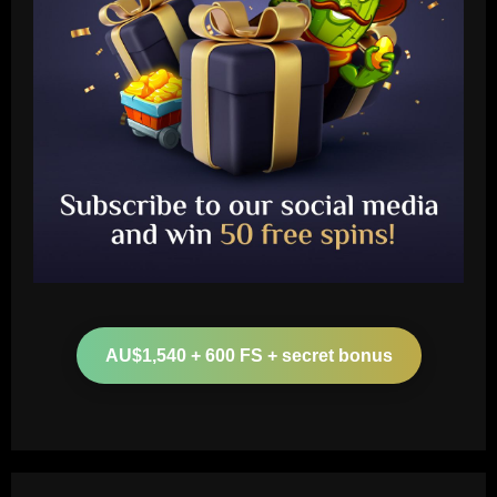
Baccarat
Leeds could be forced to sell "electric"
star alongside Summerville
AU$1,540 + 600 FS + secret bonus
12/09/2025
2
Baccarat
'One of the best goals I've ever scored'
– USMNT star Christian Pulisic recalls