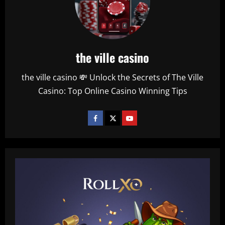
the ville casino
the ville casino 💸 Unlock the Secrets of The Ville
Casino: Top Online Casino Winning Tips