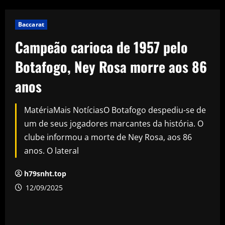
Baccarat
Campeão carioca de 1957 pelo
Botafogo, Ney Rosa morre aos 86
anos
MatériaMais NotíciasO Botafogo despediu-se de
um de seus jogadores marcantes da história. O
clube informou a morte de Ney Rosa, aos 86
anos. O lateral
h79snht.top
12/09/2025