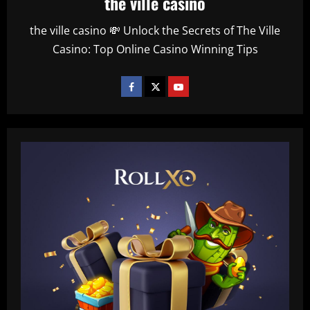
the ville casino
the ville casino 💸 Unlock the Secrets of The Ville
Casino: Top Online Casino Winning Tips