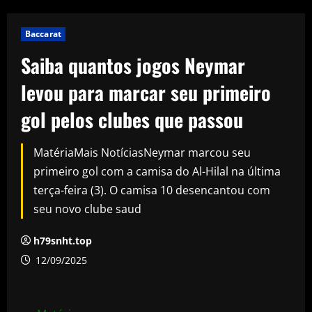
Baccarat
Saiba quantos jogos Neymar
levou para marcar seu primeiro
gol pelos clubes que passou
MatériaMais NotíciasNeymar marcou seu
primeiro gol com a camisa do Al-Hilal na última
terça-feira (3). O camisa 10 desencantou com
seu novo clube saud
h79snht.top
12/09/2025