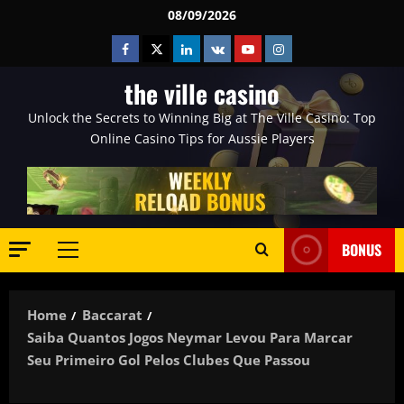
Skip
08/09/2026
to
Facebook
Twitter
Linkedin
VK
Youtube
Instagram
content
the ville casino
Unlock the Secrets to Winning Big at The Ville Casino: Top
Online Casino Tips for Aussie Players
BONUS
Primary
Menu
Home
Baccarat
Saiba Quantos Jogos Neymar Levou Para Marcar
Seu Primeiro Gol Pelos Clubes Que Passou