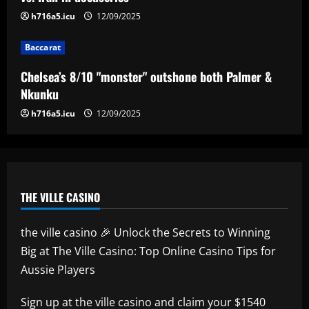
4
h716a5.icu
12/09/2025
Baccarat
Baccarat
Everton hit gold selling star who’d be
worth more than Pickford in 2024
Chelsea’s 8/10 "monster" outshone both Palmer &
12/09/2025
5
Nkunku
h716a5.icu
12/09/2025
THE VILLE CASINO
the ville casino 🎉 Unlock the Secrets to Winning
Big at The Ville Casino: Top Online Casino Tips for
Aussie Players
Sign up at
the ville casino
and claim your $1540