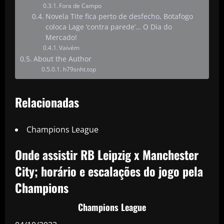
Fora de Campo
Novela Tite fica perto de desfecho, Botafogo
coloca Lage ‘contra parede’… O Dia do
Mercado!
Vaivém
About the Author
h79snht.top
Relacionadas
Champions League
Onde assistir RB Leipzig x Manchester
City; horário e escalações do jogo pela
Champions
Champions League