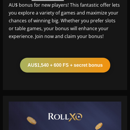
AU$ bonus for new players! This fantastic offer lets
you explore a variety of games and maximize your
chances of winning big. Whether you prefer slots
or table games, your bonus will enhance your
experience. Join now and claim your bonus!
AU$1,540 + 600 FS + secret bonus