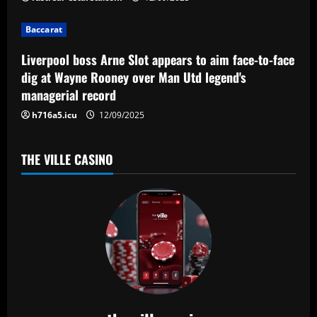
i
Baccarat
o
Liverpool boss Arne Slot appears to aim face-to-face
n
dig at Wayne Rooney over Man Utd legend's
managerial record
h716a5.icu
12/09/2025
THE VILLE CASINO