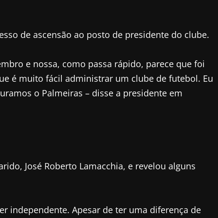
esso de ascensão ao posto de presidente do clube.
mbro e nossa, como passa rápido, parece que foi
 é muito fácil administrar um clube de futebol. Eu
curamos o Palmeiras – disse a presidente em
arido, José Roberto Lamacchia, e revelou alguns
er independente. Apesar de ter uma diferença de