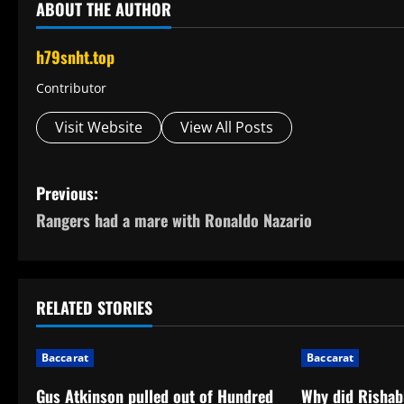
ABOUT THE AUTHOR
h79snht.top
Contributor
Visit Website
View All Posts
P
Previous:
Rangers had a mare with Ronaldo Nazario
o
s
t
RELATED STORIES
n
Baccarat
Baccarat
a
Gus Atkinson pulled out of Hundred
Why did Rishab