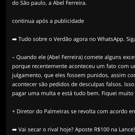
do São paulo, a Abel Ferreira.
continua após a publicidade
➡️ Tudo sobre o Verdão agora no WhatsApp. Sig
– Quando ele (Abel Ferreira) comete alguns exces
porque recentemente aconteceu um fato com um
julgamento, que eles fossem punidos, assim c
acontecer são pedidos de desculpas falsos. Iss
pagar uma multa e está tudo bem. Fiquei muito 
+ Diretor do Palmeiras se revolta com acordo en
➡️ Vai secar o rival hoje? Aposte R$100 na Lance