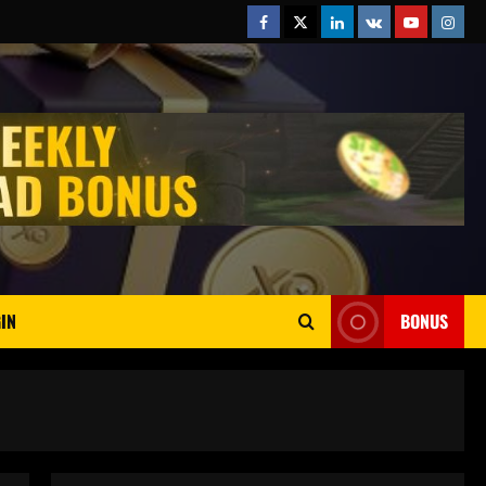
Facebook
Twitter
Linkedin
VK
Youtube
Insta
GIN
BONUS