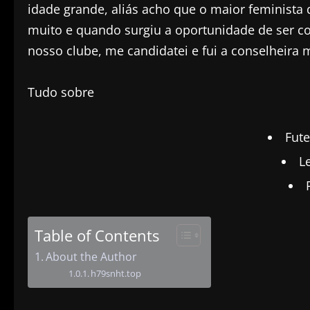
idade grande, aliás acho que o maior feminista
muito e quando surgiu a oportunidade de ser co
nosso clube, me candidatei e fui a conselheira 
Tudo sobre
Fut
Le
Table of Contents
About the Author
h79snht.top