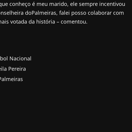
 que conheço é meu marido, ele sempre incentivou
nselheira doPalmeiras, falei posso colaborar com
mais votada da história – comentou.
ebol Nacional
ila Pereira
Palmeiras