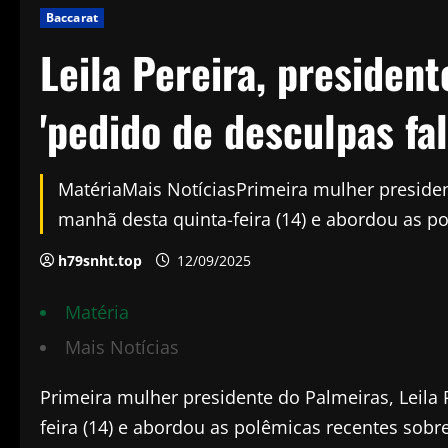
Baccarat
Leila Pereira, president
'pedido de desculpas fal
MatériaMais NotíciasPrimeira mulher presiden
manhã desta quinta-feira (14) e abordou as p
h79snht.top
12/09/2025
Matéria
Mais Notícias
Primeira mulher presidente do Palmeiras, Leila
feira (14) e abordou as polêmicas recentes sobr