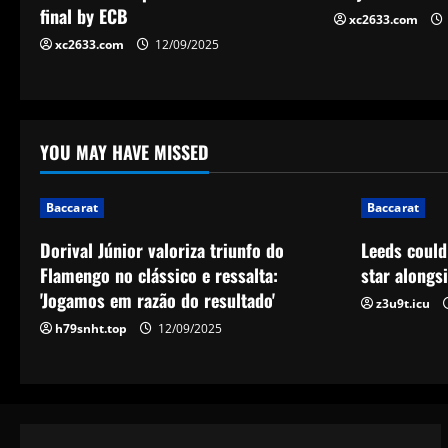
v
final by ECB
xc2633.com
xc2633.com
12/09/2025
i
g
a
YOU MAY HAVE MISSED
t
Baccarat
Baccarat
i
Dorival Júnior valoriza triunfo do
Leeds could 
o
Flamengo no clássico e ressalta:
star alongs
'Jogamos em razão do resultado'
n
z3u9t.icu
h79snht.top
12/09/2025