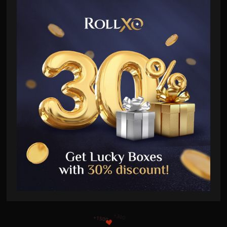
+1200
$