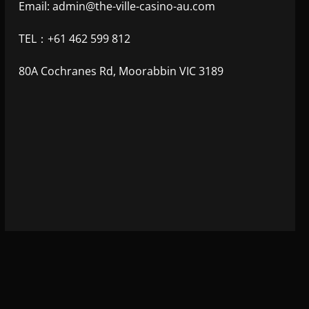
Email:
admin@the-ville-casino-au.com
TEL：+61 462 599 812
80A Cochranes Rd, Moorabbin VIC 3189